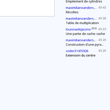
Empilement de cylindres
2027
maximilianoandersen3
4 h 43
Récoltes
2027
maximilianoandersen3
4 h 38
Table de multiplication
2033
louisnaokijacono
4 h 33
Une partie de cache-cache
2027
maximilianoandersen3
4 h 29
Construction d'une pyramide
coder31415926
4 h 29
Extension du centre