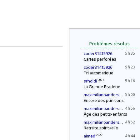
Problèmes résolus
coder31415926
5 h 35
Cartes perforées
coder31415926
5 h 23
Tri automatique
2027
srhdidi
5 h 16
La Grande Braderie
2027
maximilianoandersen3
5 h 00
Encore des punitions
2027
maximilianoandersen3
4 h 56
Âge des petits-enfants
2027
maximilianoandersen3
4 h 52
Retraite spirituelle
2027
aimed
4 h 44