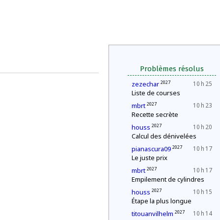
Problèmes résolus
2027
zezechar
10 h 25
Liste de courses
2027
mbrt
10 h 23
Recette secrète
2027
houss
10 h 20
Calcul des dénivelées
2027
pianascura09
10 h 17
Le juste prix
2027
mbrt
10 h 17
Empilement de cylindres
2027
houss
10 h 15
Étape la plus longue
2027
titouanvilhelm
10 h 14