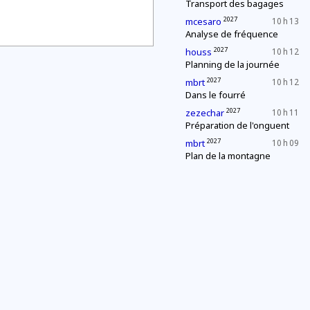
Transport des bagages
2027
mcesaro
10 h 13
Analyse de fréquence
2027
houss
10 h 12
Planning de la journée
2027
mbrt
10 h 12
Dans le fourré
2027
zezechar
10 h 11
Préparation de l'onguent
2027
mbrt
10 h 09
Plan de la montagne