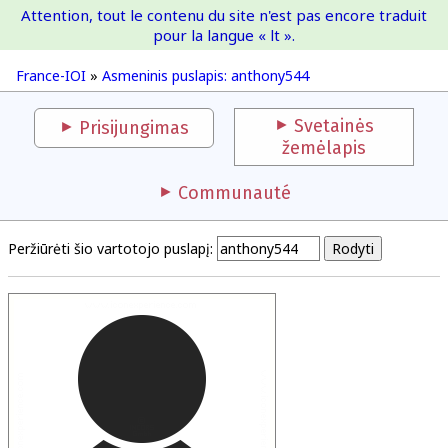
Attention, tout le contenu du site n'est pas encore traduit
France-IOI
pour la langue « lt ».
France-IOI
»
Asmeninis puslapis: anthony544
Svetainės
Prisijungimas
žemėlapis
Communauté
Peržiūrėti šio vartotojo puslapį: