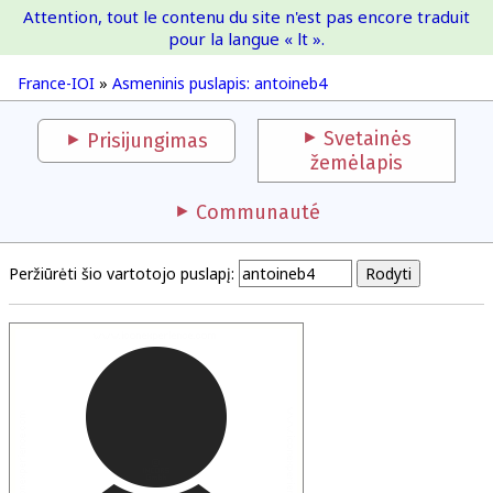
Attention, tout le contenu du site n'est pas encore traduit
France-IOI
pour la langue « lt ».
France-IOI
»
Asmeninis puslapis: antoineb4
Svetainės
Prisijungimas
žemėlapis
Communauté
Peržiūrėti šio vartotojo puslapį: