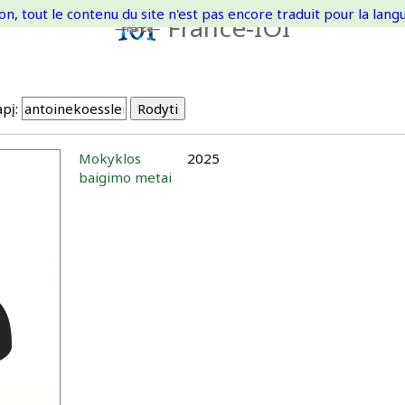
on, tout le contenu du site n'est pas encore traduit pour la langue
France-IOI
pį:
Mokyklos
2025
baigimo metai