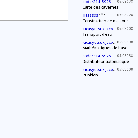
coder31415926
06:08078
Carte des cavernes
2027
lilasssss
06:08028
Construction de maisons
2030
lucasyutsukijacono
06:08008
Transport d'eau
2030
lucasyutsukijacono
05:08538
Mathématiques de base
coder31415926
05:08538
Distributeur automatique
2030
lucasyutsukijacono
05:08508
Punition