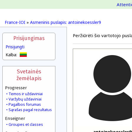
Attenti
France-IOI
»
Asmeninis puslapis: antoinekoessler9
Peržiūrėti šio vartotojo pusla
Prisijungimas
Prisijungti
Kalba:
Svetainės
žemėlapis
Progresser
Temos ir uždaviniai
Varžybų uždaviniai
Pagalbos forumas
Sąrašas pagal rezultatus
Enseigner
Groupes et classes
antoinekoessler9