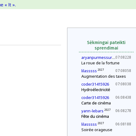
 « lt ».
Sėkmingai pateikti
sprendimai
202
aryanpurmessurgmailcom
07:08228
La roue de la fortune
2027
lilasssss
07:08058
Augmentation des taxes
coder31415926
07:08038
Hydroélectricité
coder31415926
06:08438
Carte de cinéma
2027
yann-lebars
06:08278
Fête du cinéma
2027
lilasssss
06:08188
Soirée orageuse