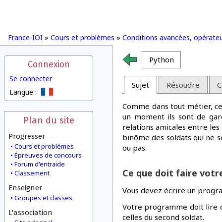
France-IOI
»
Cours et problèmes
»
Conditions avancées, opérate
Python
Connexion
Se connecter
Sujet
Résoudre
C
Langue :
Comme dans tout métier, cert
un moment ils sont de gard
Plan du site
relations amicales entre les
Progresser
binôme des soldats qui ne s
Cours et problèmes
ou pas.
Épreuves de concours
Forum d'entraide
Ce que doit faire vot
Classement
Enseigner
Vous devez écrire un progr
Groupes et classes
Votre programme doit lire qu
L'association
celles du second soldat.