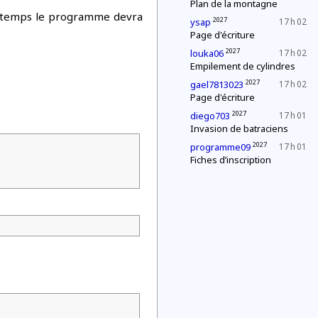
Plan de la montagne
e temps le programme devra
2027
ysap
17 h 02
Page d'écriture
2027
louka06
17 h 02
Empilement de cylindres
2027
gael7813023
17 h 02
Page d'écriture
2027
diego703
17 h 01
Invasion de batraciens
2027
programme09
17 h 01
Fiches d’inscription