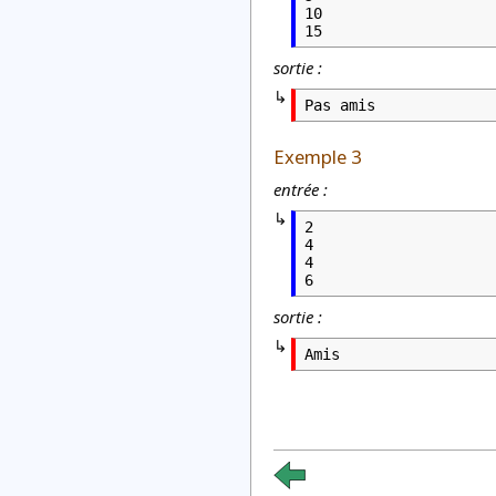
10

15
sortie :
Pas amis
Exemple 3
entrée :
2

4

4

6
sortie :
Amis