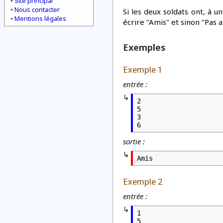
Site principal
Nous contacter
Si les deux soldats ont, 
Mentions légales
écrire "Amis" et sinon "Pas a
Exemples
Exemple 1
entrée :
2

5

3

6
sortie :
Amis
Exemple 2
entrée :
1

5
