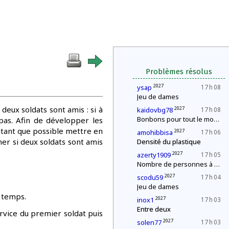
Problèmes résolus
2027
ysap
17 h 08
Jeu de dames
deux soldats sont amis : si à
2027
kaidovbg78
17 h 08
Bonbons pour tout le monde !
pas. Afin de développer les
autant que possible mettre en
2027
amohibbisa
17 h 06
er si deux soldats sont amis
Densité du plastique
2027
azerty1909
17 h 05
Nombre de personnes à la fête
2027
scodu59
17 h 04
Jeu de dames
 temps.
2027
inox1
17 h 03
Entre deux
ervice du premier soldat puis
2027
solen77
17 h 03