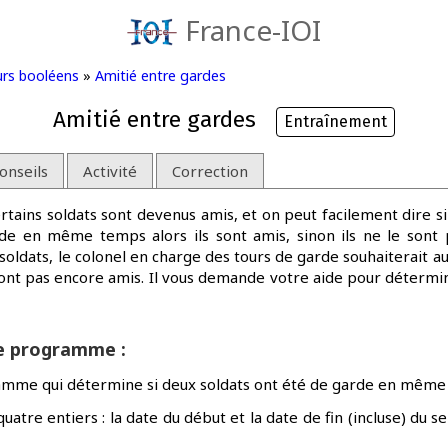
France-IOI
urs booléens
»
Amitié entre gardes
Amitié entre gardes
Entraînement
onseils
Activité
Correction
ains soldats sont devenus amis, et on peut facilement dire si 
e en même temps alors ils sont amis, sinon ils ne le sont 
 soldats, le colonel en charge des tours de garde souhaiterait 
ont pas encore amis. Il vous demande votre aide pour détermin
re programme :
amme qui détermine si deux soldats ont été de garde en même
atre entiers : la date du début et la date de fin (incluse) du s