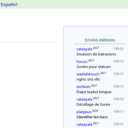
'Español'.
Envíos exitosos
2027
cataayala
19h20
Invasion de batraciens
2027
houss
19h19
Socles pour statues
2027
waelahkouch
19h19
ngms sns vlls
2027
techlum
19h19
Étape la plus longue
2027
cataayala
19h18
Décollage de fusée
2029
platypus
19h17
Identifier les bacs
2027
cataayala
19h16