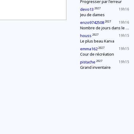
Progresser par l'erreur
2027
devo13
19h16
Jeu de dames
2027
enzo9742508
19h16
Nombre de jours dans le mois
2027
houss
19h15
Le plus beau Karva
2027
emma162
19h15
Cour de récréation
2027
pistache
19h15
Grand inventaire