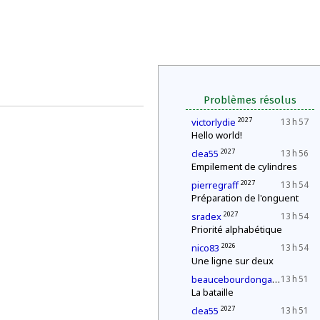
Problèmes résolus
2027
victorlydie
13 h 57
Hello world!
2027
clea55
13 h 56
Empilement de cylindres
2027
pierregraff
13 h 54
Préparation de l'onguent
2027
sradex
13 h 54
Priorité alphabétique
2026
nico83
13 h 54
Une ligne sur deux
2027
beaucebourdongabriel
13 h 51
La bataille
2027
clea55
13 h 51