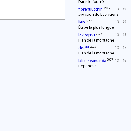
Dans le fourré
2027
florentlucchini
13 h 50
Invasion de batraciens
2027
lien
13 h 49
Étape la plus longue
2027
leking151
13 h 48
Plan de la montagne
2027
clea55
13 h 47
Plan de la montagne
2027
labalmeamanda
13 h 46
Réponds !