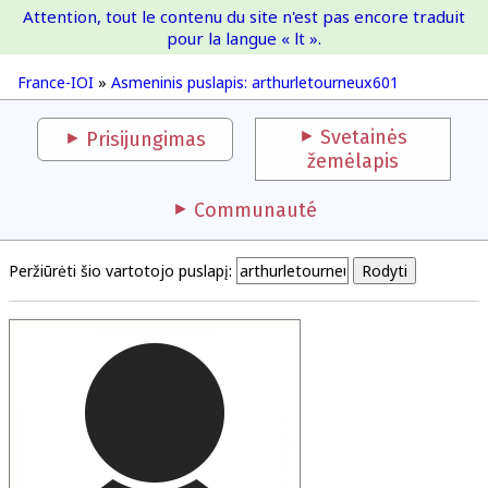
Attention, tout le contenu du site n'est pas encore traduit
France-IOI
pour la langue « lt ».
France-IOI
»
Asmeninis puslapis: arthurletourneux601
Svetainės
Prisijungimas
žemėlapis
Communauté
Peržiūrėti šio vartotojo puslapį: