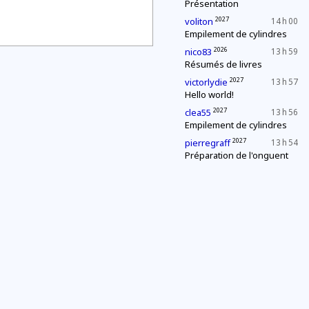
Présentation
2027
voliton
14 h 00
Empilement de cylindres
2026
nico83
13 h 59
Résumés de livres
2027
victorlydie
13 h 57
Hello world!
2027
clea55
13 h 56
Empilement de cylindres
2027
pierregraff
13 h 54
Préparation de l'onguent