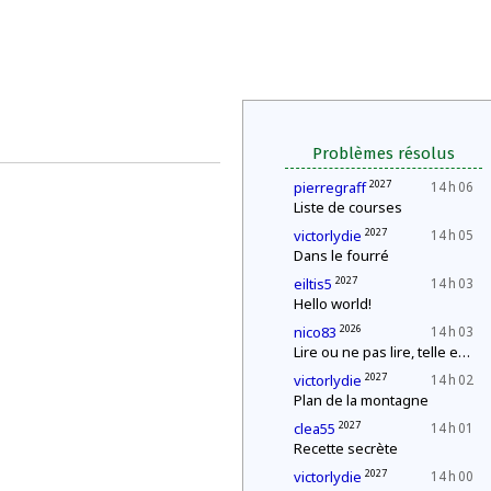
Problèmes résolus
2027
pierregraff
14 h 06
Liste de courses
2027
victorlydie
14 h 05
Dans le fourré
2027
eiltis5
14 h 03
Hello world!
2026
nico83
14 h 03
Lire ou ne pas lire, telle est la question
2027
victorlydie
14 h 02
Plan de la montagne
2027
clea55
14 h 01
Recette secrète
2027
victorlydie
14 h 00