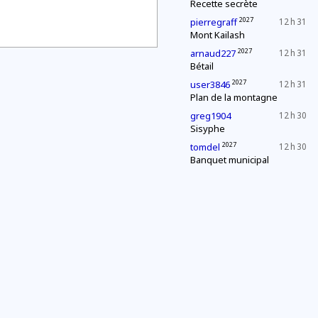
Recette secrète
2027
pierregraff
12 h 31
Mont Kailash
2027
arnaud227
12 h 31
Bétail
2027
user3846
12 h 31
Plan de la montagne
greg1904
12 h 30
Sisyphe
2027
tomdel
12 h 30
Banquet municipal