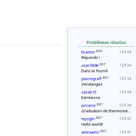
Problèmes résolus
2024
bcastor
12 h 34
Réponds !
2027
user3846
12 h 34
Dans le fourré
2027
pierregraff
12 h 34
Vendanges
sasab15
12 h 34
Kermesse
2027
pircarre
12 h 34
Graduation de thermomètres
2027
mysgln
12 h 33
Hello world!
2027
amiraamri
12 h 31