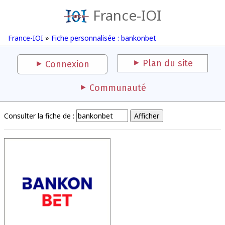
France-IOI
France-IOI
»
Fiche personnalisée : bankonbet
Plan du site
Connexion
Communauté
Consulter la fiche de :