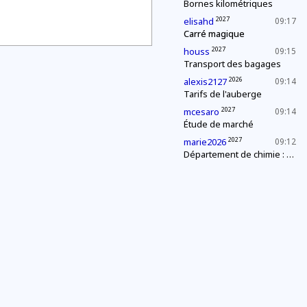
Bornes kilométriques
2027
elisahd
09:17
Carré magique
2027
houss
09:15
Transport des bagages
2026
alexis2127
09:14
Tarifs de l'auberge
2027
mcesaro
09:14
Étude de marché
2027
marie2026
09:12
Département de chimie : mélange explosif