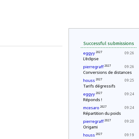
Successful submissions
2027
eggyy
09:26
L'éclipse
2027
pierregraff
09:26
Conversions de distances
2027
houss
09:25
Tarifs dégressifs
2027
eggyy
09:24
Réponds !
2027
mcesaro
09:24
Répartition du poids
2027
pierregraff
09:20
Origami
2027
houss
09:19