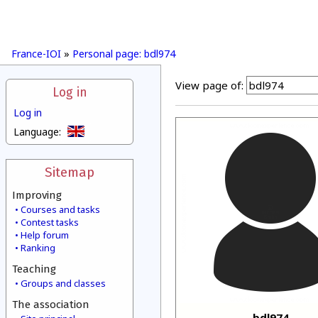
France-IOI
»
Personal page: bdl974
View page of:
Log in
Log in
Language:
Sitemap
Improving
Courses and tasks
Contest tasks
Help forum
Ranking
Teaching
Groups and classes
The association
bdl974