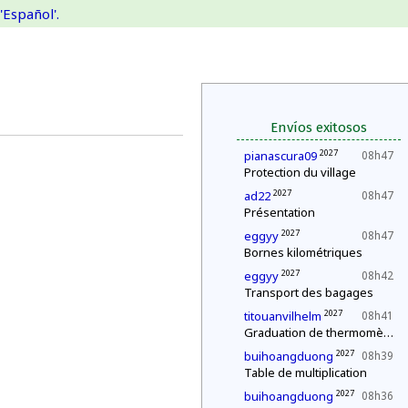
'Español'.
Envíos exitosos
2027
pianascura09
08h47
Protection du village
2027
ad22
08h47
Présentation
2027
eggyy
08h47
Bornes kilométriques
2027
eggyy
08h42
Transport des bagages
2027
titouanvilhelm
08h41
Graduation de thermomètres
2027
buihoangduong
08h39
Table de multiplication
2027
buihoangduong
08h36