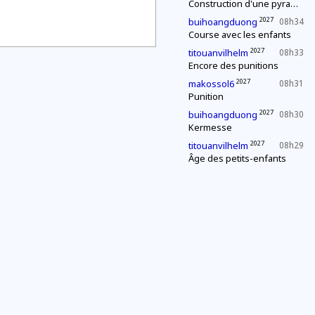
Construction d'une pyramide
2027
buihoangduong
08h34
Course avec les enfants
2027
titouanvilhelm
08h33
Encore des punitions
2027
makossol6
08h31
Punition
2027
buihoangduong
08h30
Kermesse
2027
titouanvilhelm
08h29
Âge des petits-enfants