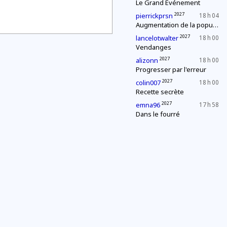
Le Grand Événement
2027
pierrickprsn
18 h 04
Augmentation de la population
2027
lancelotwalter
18 h 00
Vendanges
2027
alizonn
18 h 00
Progresser par l'erreur
2027
colin007
18 h 00
Recette secrète
2027
emna96
17 h 58
Dans le fourré