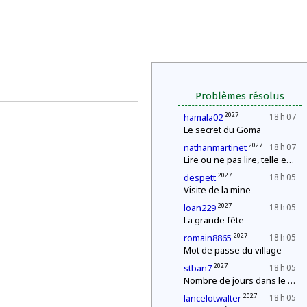
Problèmes résolus
2027
hamala02
18 h 07
Le secret du Goma
2027
nathanmartinet
18 h 07
Lire ou ne pas lire, telle est la question
2027
despett
18 h 05
Visite de la mine
2027
loan229
18 h 05
La grande fête
2027
romain8865
18 h 05
Mot de passe du village
2027
stban7
18 h 05
Nombre de jours dans le mois
2027
lancelotwalter
18 h 05