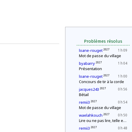
Problèmes résolus
2027
loane-rouget
1 h 09
Mot de passe du village
2027
byabarry
1 h 04
Présentation
2027
loane-rouget
1 h 00
Concours de tir à la corde
2027
jacques243
0 h 56
Bétail
2027
remii3
0 h 54
Mot de passe du village
2027
waelahkouch
0 h 50
Lire ou ne pas lire, telle est la question
2027
remii3
0 h 48