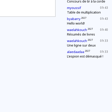
Concours de tir à la corde
myoussif
0 h 43
Table de multiplication
2027
byabarry
0 h 43
Hello world!
2027
waelahkouch
0 h 40
Résumés de livres
2027
waelahkouch
0 h 33
Une ligne sur deux
2027
alaedaadaa
0 h 33
L'espion est démasqué !