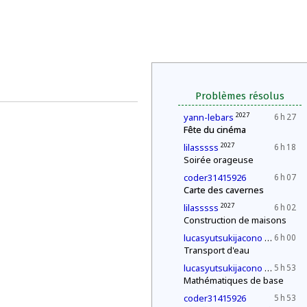
Problèmes résolus
2027
yann-lebars
6 h 27
Fête du cinéma
2027
lilasssss
6 h 18
Soirée orageuse
coder31415926
6 h 07
Carte des cavernes
2027
lilasssss
6 h 02
Construction de maisons
2030
lucasyutsukijacono
6 h 00
Transport d'eau
2030
lucasyutsukijacono
5 h 53
Mathématiques de base
coder31415926
5 h 53