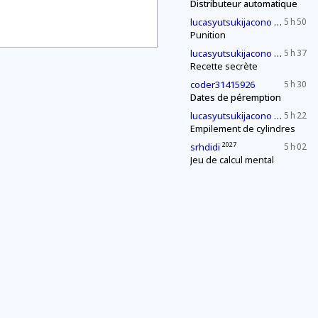
Distributeur automatique
2030
lucasyutsukijacono
5 h 50
Punition
2030
lucasyutsukijacono
5 h 37
Recette secrète
coder31415926
5 h 30
Dates de péremption
2030
lucasyutsukijacono
5 h 22
Empilement de cylindres
2027
srhdidi
5 h 02
Jeu de calcul mental