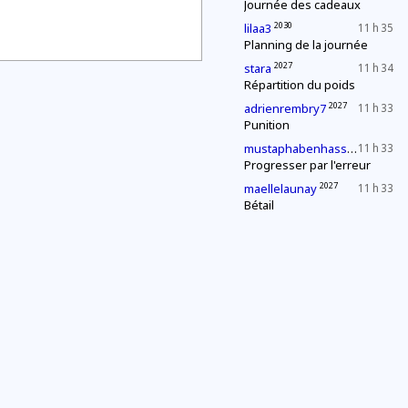
Journée des cadeaux
2030
lilaa3
11 h 35
Planning de la journée
2027
stara
11 h 34
Répartition du poids
2027
adrienrembry7
11 h 33
Punition
2027
mustaphabenhassen
11 h 33
Progresser par l'erreur
2027
maellelaunay
11 h 33
Bétail