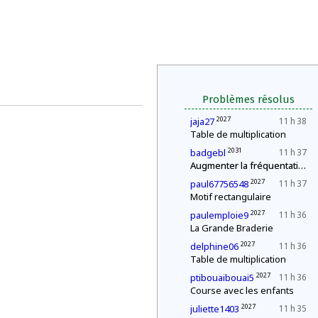
Problèmes résolus
2027
jaja27
11 h 38
Table de multiplication
2031
badgebl
11 h 37
Augmenter la fréquentation
2027
paul67756548
11 h 37
Motif rectangulaire
2027
paulemploie9
11 h 36
La Grande Braderie
2027
delphine06
11 h 36
Table de multiplication
2027
ptibouaibouai5
11 h 36
Course avec les enfants
2027
juliette1403
11 h 35