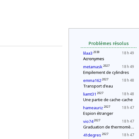
Problèmes résolus
2030
lilaa3
18 h 49
Acronymes
2027
metamask
18 h 49
Empilement de cylindres
2027
emma162
18 h 48
Transport d'eau
2027
liamt31
18 h 48
Une partie de cache-cache
2027
hameauriz
18 h 47
Espion étranger
2027
vio74
18 h 47
Graduation de thermomètres
2027
41degres
18 h 47