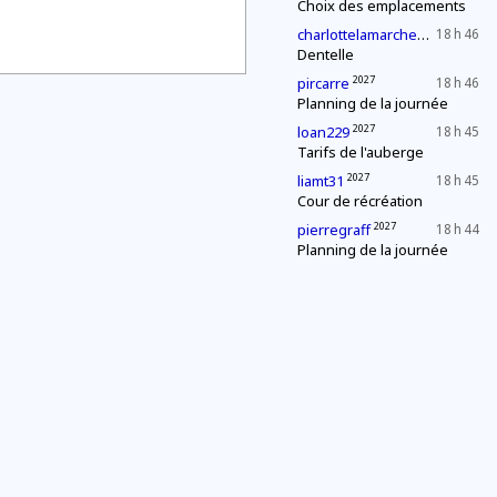
Choix des emplacements
2031
charlottelamarche28
18 h 46
Dentelle
2027
pircarre
18 h 46
Planning de la journée
2027
loan229
18 h 45
Tarifs de l'auberge
2027
liamt31
18 h 45
Cour de récréation
2027
pierregraff
18 h 44
Planning de la journée