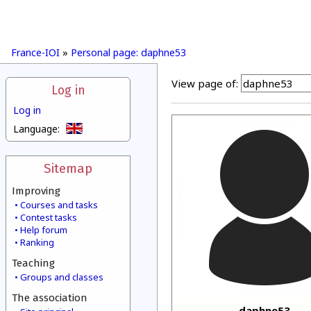
France-IOI
»
Personal page: daphne53
View page of:
Log in
Log in
Language:
Sitemap
Improving
Courses and tasks
Contest tasks
Help forum
Ranking
Teaching
Groups and classes
The association
daphne53