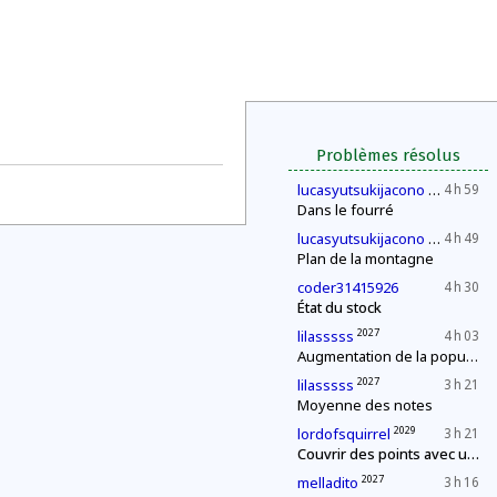
Problèmes résolus
2030
lucasyutsukijacono
4 h 59
Dans le fourré
2030
lucasyutsukijacono
4 h 49
Plan de la montagne
coder31415926
4 h 30
État du stock
2027
lilasssss
4 h 03
Augmentation de la population
2027
lilasssss
3 h 21
Moyenne des notes
2029
lordofsquirrel
3 h 21
Couvrir des points avec un segment de longueur fixe
2027
melladito
3 h 16