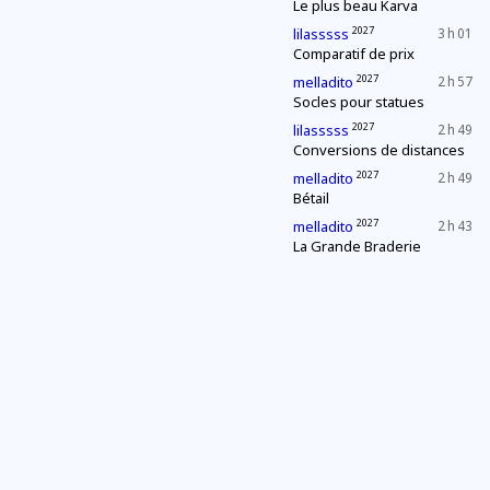
Le plus beau Karva
2027
lilasssss
3 h 01
Comparatif de prix
2027
melladito
2 h 57
Socles pour statues
2027
lilasssss
2 h 49
Conversions de distances
2027
melladito
2 h 49
Bétail
2027
melladito
2 h 43
La Grande Braderie