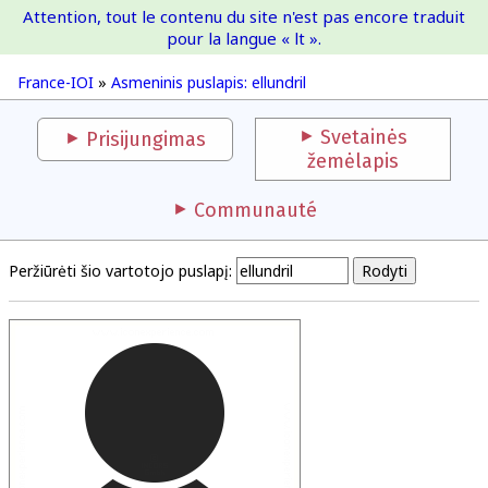
Attention, tout le contenu du site n'est pas encore traduit
France-IOI
pour la langue « lt ».
France-IOI
»
Asmeninis puslapis: ellundril
Svetainės
Prisijungimas
žemėlapis
Communauté
Peržiūrėti šio vartotojo puslapį: