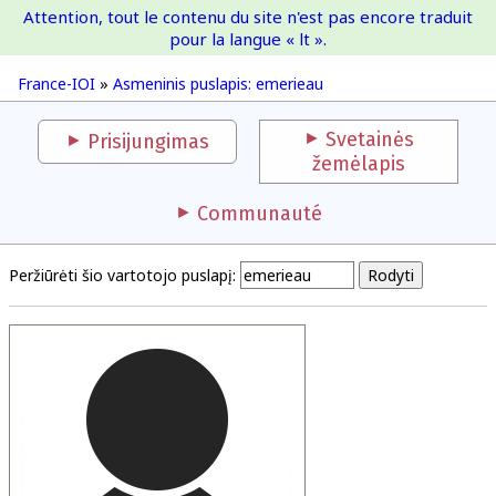
Attention, tout le contenu du site n'est pas encore traduit
France-IOI
pour la langue « lt ».
France-IOI
»
Asmeninis puslapis: emerieau
Svetainės
Prisijungimas
žemėlapis
Communauté
Peržiūrėti šio vartotojo puslapį: