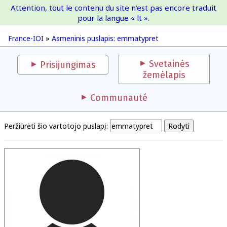
Attention, tout le contenu du site n'est pas encore traduit
France-IOI
pour la langue « lt ».
France-IOI
»
Asmeninis puslapis: emmatypret
Svetainės
Prisijungimas
žemėlapis
Communauté
Peržiūrėti šio vartotojo puslapį: