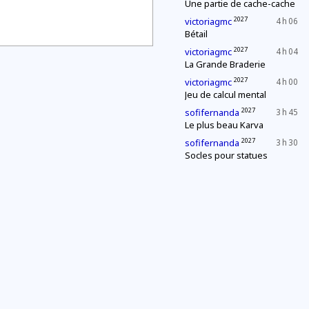
Une partie de cache-cache
2027
victoriagmc
4 h 06
Bétail
2027
victoriagmc
4 h 04
La Grande Braderie
2027
victoriagmc
4 h 00
Jeu de calcul mental
2027
sofifernanda
3 h 45
Le plus beau Karva
2027
sofifernanda
3 h 30
Socles pour statues