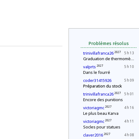
Problèmes résolus
2027
trinivillafranca26
5 h 13
Graduation de thermomètres
2027
valprts
5 h 10
Dans le fourré
coder31415926
5 h 09
Préparation du stock
2027
trinivillafranca26
5 h 01
Encore des punitions
2027
victoriagmc
4 h 16
Le plus beau Karva
2027
victoriagmc
4 h 11
Socles pour statues
2027
claver2016
4 h 08