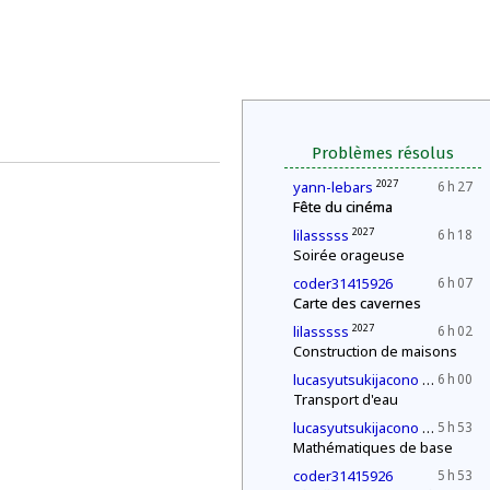
Problèmes résolus
2027
yann-lebars
6 h 27
Fête du cinéma
2027
lilasssss
6 h 18
Soirée orageuse
coder31415926
6 h 07
Carte des cavernes
2027
lilasssss
6 h 02
Construction de maisons
2030
lucasyutsukijacono
6 h 00
Transport d'eau
2030
lucasyutsukijacono
5 h 53
Mathématiques de base
coder31415926
5 h 53