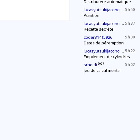
Distributeur automatique
2030
lucasyutsukijacono
5 h 50
Punition
2030
lucasyutsukijacono
5 h 37
Recette secrète
coder31415926
5 h 30
Dates de péremption
2030
lucasyutsukijacono
5 h 22
Empilement de cylindres
2027
srhdidi
5 h 02
Jeu de calcul mental