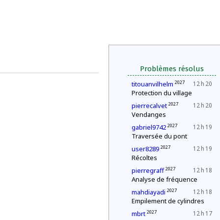
Problèmes résolus
2027
titouanvilhelm
12 h 20
Protection du village
2027
pierrecalvet
12 h 20
Vendanges
2027
gabriel9742
12 h 19
Traversée du pont
2027
user8289
12 h 19
Récoltes
2027
pierregraff
12 h 18
Analyse de fréquence
2027
mahdiayadi
12 h 18
Empilement de cylindres
2027
mbrt
12 h 17