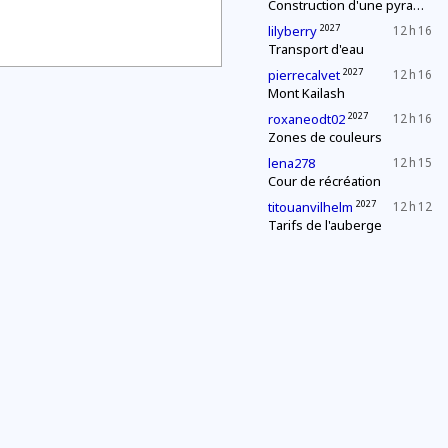
Construction d'une pyramide
2027
lilyberry
12 h 16
Transport d'eau
2027
pierrecalvet
12 h 16
Mont Kailash
2027
roxaneodt02
12 h 16
Zones de couleurs
lena278
12 h 15
Cour de récréation
2027
titouanvilhelm
12 h 12
Tarifs de l'auberge