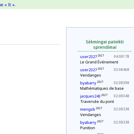
 « lt ».
Sėkmingai pateikti
sprendimai
2027
user2327
04:08178
Le Grand Événement
2027
user2327
03:08468
Vendanges
2027
byabarry
02:08398
Mathématiques de base
2027
jacques243
02:08348
Traversée du pont
2027
mengsb
02:08338
Vendanges
2027
byabarry
02:08338
Punition