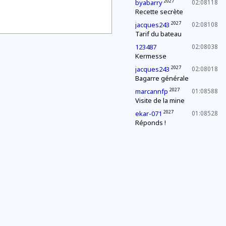
2027
byabarry
02:08118
Recette secrète
2027
jacques243
02:08108
Tarif du bateau
123487
02:08038
Kermesse
2027
jacques243
02:08018
Bagarre générale
2027
marcannfp
01:08588
Visite de la mine
2027
ekar-071
01:08528
Réponds !