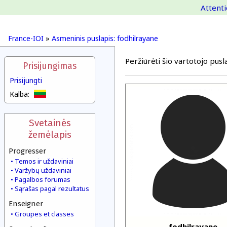
Attenti
France-IOI
»
Asmeninis puslapis: fodhilrayane
Peržiūrėti šio vartotojo pusla
Prisijungimas
Prisijungti
Kalba:
Svetainės
žemėlapis
Progresser
Temos ir uždaviniai
Varžybų uždaviniai
Pagalbos forumas
Sąrašas pagal rezultatus
Enseigner
Groupes et classes
fodhilrayane