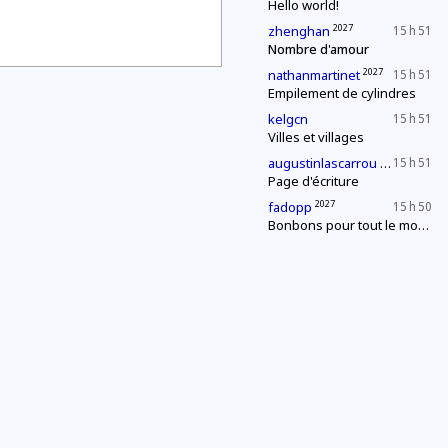
Hello world!
2027
zhenghan
15 h 51
Nombre d'amour
2027
nathanmartinet
15 h 51
Empilement de cylindres
kelgcn
15 h 51
Villes et villages
2027
augustinlascarrou
15 h 51
Page d'écriture
2027
fadopp
15 h 50
Bonbons pour tout le monde !