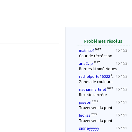
Problèmes résolus
2027
matmat4
15 h 52
Cour de récréation
2027
aris2vip
15 h 52
Bornes kilométriques
2027
rachelporte16022
15 h 52
Zones de couleurs
2027
nathanmartinet
15 h 52
Recette secrète
2027
joseorl
15 h 51
Traversée du pont
2027
leoliss
15 h 51
Traversée du pont
sidneyyyyy
15 h 51