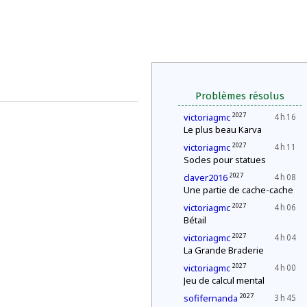
Problèmes résolus
2027
victoriagmc
4 h 16
Le plus beau Karva
2027
victoriagmc
4 h 11
Socles pour statues
2027
claver2016
4 h 08
Une partie de cache-cache
2027
victoriagmc
4 h 06
Bétail
2027
victoriagmc
4 h 04
La Grande Braderie
2027
victoriagmc
4 h 00
Jeu de calcul mental
2027
sofifernanda
3 h 45