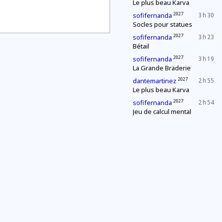
Le plus beau Karva
2027
sofifernanda
3 h 30
Socles pour statues
2027
sofifernanda
3 h 23
Bétail
2027
sofifernanda
3 h 19
La Grande Braderie
2027
dantemartinez
2 h 55
Le plus beau Karva
2027
sofifernanda
2 h 54
Jeu de calcul mental