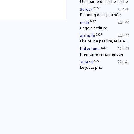
Une partie de cache-cache
2027
3urec4
22 h 46
Planning de la journée
2027
mslb
22 h 44
Page d'écriture
2027
arcoudo
22 h 44
Lire ou ne pas lire, telle est la question
2027
bbkadome
22 h 43
Phénomène numérique
2027
3urec4
22 h 41
Le juste prix