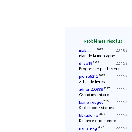
Problèmes résolus
2027
makaaaar
23 h 02
Plan de la montagne
2027
devo13
22 h 58
Progresser par l'erreur
2027
pierre6212
22 h 58
Achat de livres
2027
adrien200888
22 h 55
Grand inventaire
2027
loane-rouget
22 h 54
Socles pour statues
2027
bbkadome
22 h 52
Distance euclidienne
2027
naman-kg
22 h 50