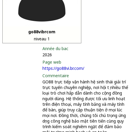
go88vibrcom
niveau 1
Année du bac
2026
Page web
https://go88vi.br.com/
Commentaire
GO88 trực tiếp vận hành hệ sinh thái giải trí
trực tuyến chuyên nghiệp, nơi hội tụ nhiều thể
loại trò chơi hấp dẫn dành cho cộng đồng
người dùng. Hệ thống được tối ưu linh hoạt
trên điện thoại, máy tính bảng và máy tính
để bàn, giúp truy cập thuận tiện ở mọi lúc
mọi nơi. Đồng thời, chúng tôi chú trọng ứng
dụng công nghệ bảo mật tiên tiến cùng quy
trình kiểm soát nghiêm ngặt để đảm bảo