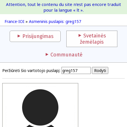
Attention, tout le contenu du site n'est pas encore traduit
France-IOI
pour la langue « lt ».
France-IOI
»
Asmeninis puslapis: greg157
Svetainės
Prisijungimas
žemėlapis
Communauté
Peržiūrėti šio vartotojo puslapį: