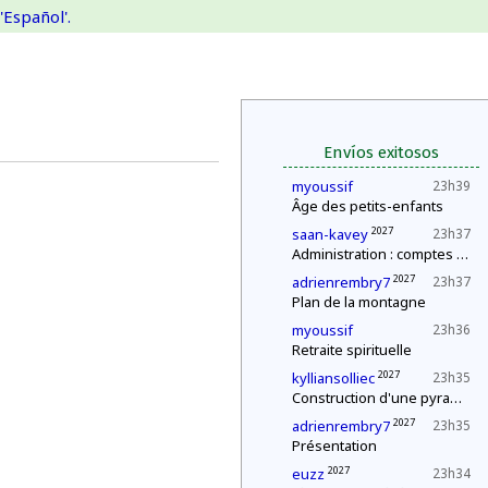
'Español'.
Envíos exitosos
myoussif
23h39
Âge des petits-enfants
2027
saan-kavey
23h37
Administration : comptes annuels
2027
adrienrembry7
23h37
Plan de la montagne
myoussif
23h36
Retraite spirituelle
2027
kylliansolliec
23h35
Construction d'une pyramide
2027
adrienrembry7
23h35
Présentation
2027
euzz
23h34