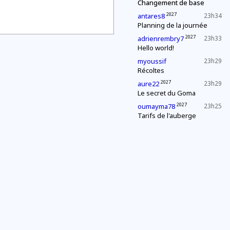
Changement de base
2027
antares8
23h34
Planning de la journée
2027
adrienrembry7
23h33
Hello world!
myoussif
23h29
Récoltes
2027
aure22
23h29
Le secret du Goma
2027
oumayma78
23h25
Tarifs de l'auberge