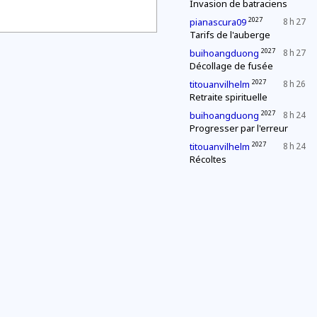
Invasion de batraciens
2027
pianascura09
8 h 27
Tarifs de l'auberge
2027
buihoangduong
8 h 27
Décollage de fusée
2027
titouanvilhelm
8 h 26
Retraite spirituelle
2027
buihoangduong
8 h 24
Progresser par l'erreur
2027
titouanvilhelm
8 h 24
Récoltes