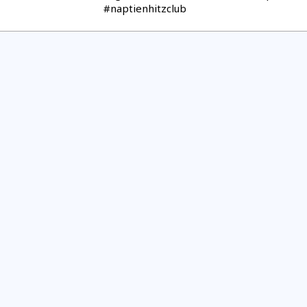
#naptienhitzclub