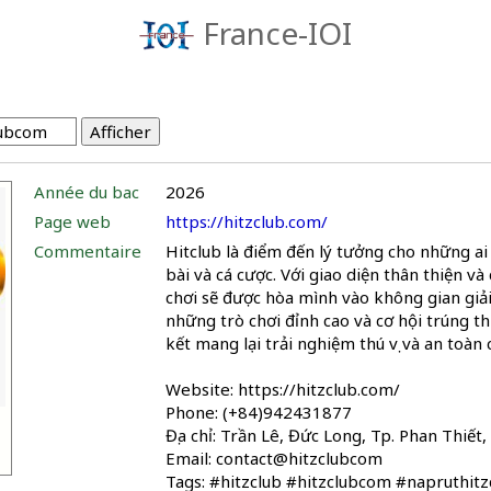
France-IOI
Année du bac
2026
Page web
https://hitzclub.com/
Commentaire
Hitclub là điểm đến lý tưởng cho những ai 
bài và cá cược. Với giao diện thân thiện và
chơi sẽ được hòa mình vào không gian giải
những trò chơi đỉnh cao và cơ hội trúng 
kết mang lại trải nghiệm thú vị và an toàn
Website: https://hitzclub.com/
Phone: (+84)942431877
Địa chỉ: Trần Lê, Đức Long, Tp. Phan Thiết
Email: contact@hitzclubcom
Tags: #hitzclub #hitzclubcom #napruthitz