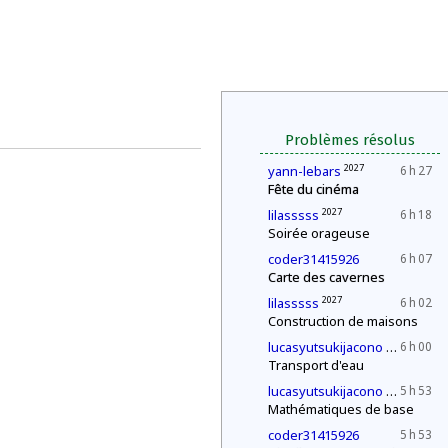
Problèmes résolus
2027
yann-lebars
6 h 27
Fête du cinéma
2027
lilasssss
6 h 18
Soirée orageuse
coder31415926
6 h 07
Carte des cavernes
2027
lilasssss
6 h 02
Construction de maisons
2030
lucasyutsukijacono
6 h 00
Transport d'eau
2030
lucasyutsukijacono
5 h 53
Mathématiques de base
coder31415926
5 h 53