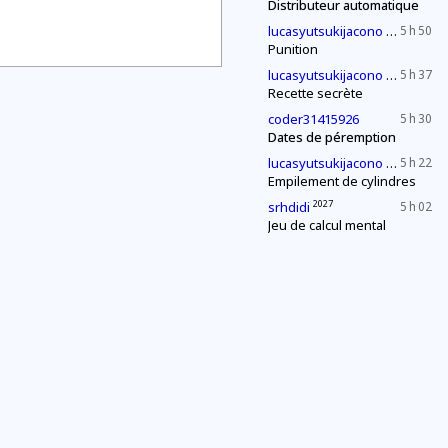
Distributeur automatique
2030
lucasyutsukijacono
5 h 50
Punition
2030
lucasyutsukijacono
5 h 37
Recette secrète
coder31415926
5 h 30
Dates de péremption
2030
lucasyutsukijacono
5 h 22
Empilement de cylindres
2027
srhdidi
5 h 02
Jeu de calcul mental