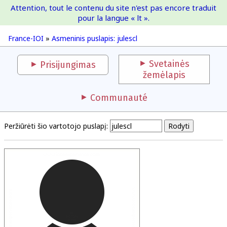
Attention, tout le contenu du site n'est pas encore traduit
France-IOI
pour la langue « lt ».
France-IOI
»
Asmeninis puslapis: julescl
Svetainės
Prisijungimas
žemėlapis
Communauté
Peržiūrėti šio vartotojo puslapį: