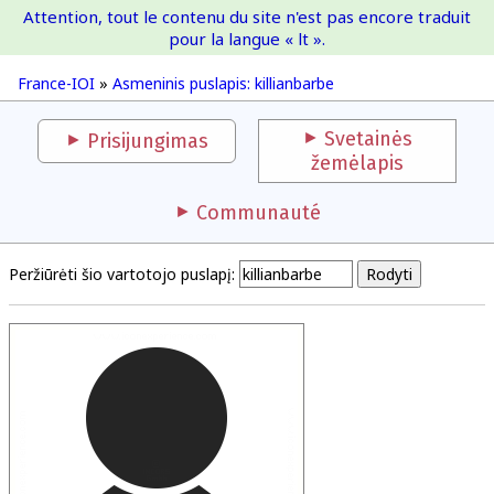
Attention, tout le contenu du site n'est pas encore traduit
France-IOI
pour la langue « lt ».
France-IOI
»
Asmeninis puslapis: killianbarbe
Svetainės
Prisijungimas
žemėlapis
Communauté
Peržiūrėti šio vartotojo puslapį: