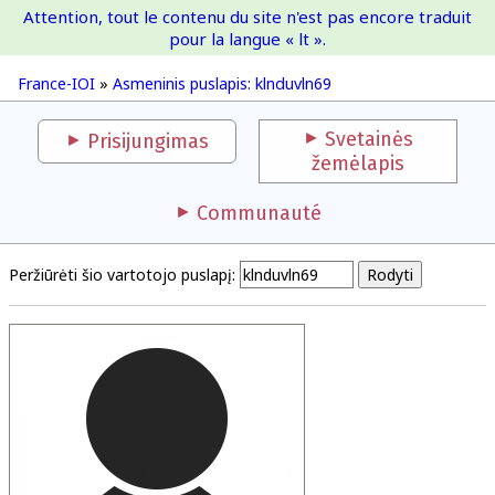
Attention, tout le contenu du site n'est pas encore traduit
France-IOI
pour la langue « lt ».
France-IOI
»
Asmeninis puslapis: klnduvln69
Svetainės
Prisijungimas
žemėlapis
Communauté
Peržiūrėti šio vartotojo puslapį: