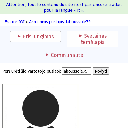
Attention, tout le contenu du site n'est pas encore traduit
France-IOI
pour la langue « lt ».
France-IOI
»
Asmeninis puslapis: laboussole79
Svetainės
Prisijungimas
žemėlapis
Communauté
Peržiūrėti šio vartotojo puslapį: