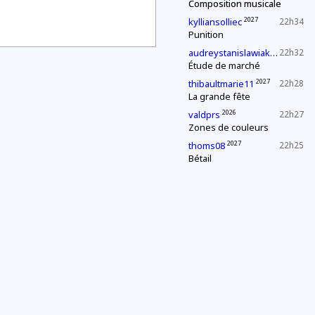
Composition musicale
2027
kylliansolliec
22h34
Punition
2027
audreystanislawiak
22h32
Étude de marché
2027
thibaultmarie11
22h28
La grande fête
2026
valdprs
22h27
Zones de couleurs
2027
thoms08
22h25
Bétail