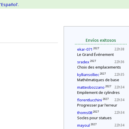
'Español'.
Envíos exitosos
2027
ekar-071
22h38
Le Grand Événement
2027
sradex
22h36
Choix des emplacements
2027
kylliansolliec
22h35
Mathématiques de base
2027
matteobozzano
22h34
Empilement de cylindres
2027
florentlucchini
22h34
Progresser par l'erreur
2027
thoms08
22h34
Socles pour statues
2027
mayoul
22h34