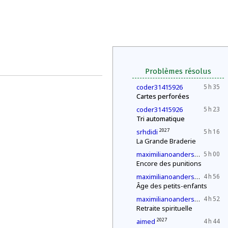
Problèmes résolus
coder31415926
5 h 35
Cartes perforées
coder31415926
5 h 23
Tri automatique
2027
srhdidi
5 h 16
La Grande Braderie
2027
maximilianoandersen3
5 h 00
Encore des punitions
2027
maximilianoandersen3
4 h 56
Âge des petits-enfants
2027
maximilianoandersen3
4 h 52
Retraite spirituelle
2027
aimed
4 h 44