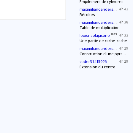
Empilement de cylindres
2027
maximilianoandersen3
4 h 43
Récoltes
2027
maximilianoandersen3
4 h 38
Table de multiplication
2033
louisnaokijacono
4 h 33
Une partie de cache-cache
2027
maximilianoandersen3
4 h 29
Construction d'une pyramide
coder31415926
4 h 29
Extension du centre