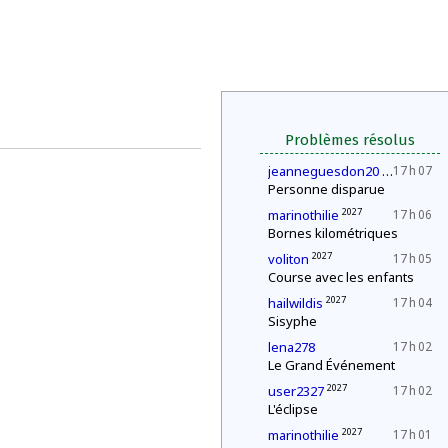
Problèmes résolus
2027
jeanneguesdon20
17 h 07
Personne disparue
2027
marinothilie
17 h 06
Bornes kilométriques
2027
voliton
17 h 05
Course avec les enfants
2027
hailwildis
17 h 04
Sisyphe
lena278
17 h 02
Le Grand Événement
2027
user2327
17 h 02
L'éclipse
2027
marinothilie
17 h 01