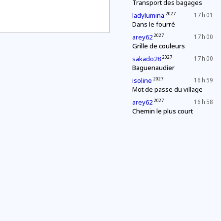
Transport des bagages
2027
ladylumina
17 h 01
Dans le fourré
2027
arey62
17 h 00
Grille de couleurs
2027
sakado28
17 h 00
Baguenaudier
2027
isoline
16 h 59
Mot de passe du village
2027
arey62
16 h 58
Chemin le plus court