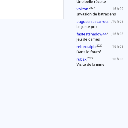
Une belle récolte
2027
voliton
16 h 09
Invasion de batraciens
2027
augustinlascarrou
16 h 09
Le juste prix
2027
fastestshadow44
16 h 08
Jeu de dames
2027
rebeccalpb
16 h 08
Dans le fourré
2027
rubzx
16 h 08
Visite de la mine