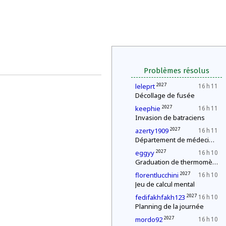
Problèmes résolus
2027
leleprt
16 h 11
Décollage de fusée
2027
keephie
16 h 11
Invasion de batraciens
2027
azerty1909
16 h 11
Département de médecine : contrôle d'une épidémie
2027
eggyy
16 h 10
Graduation de thermomètres
2027
florentlucchini
16 h 10
Jeu de calcul mental
2027
fedifakhfakh123
16 h 10
Planning de la journée
2027
mordo92
16 h 10