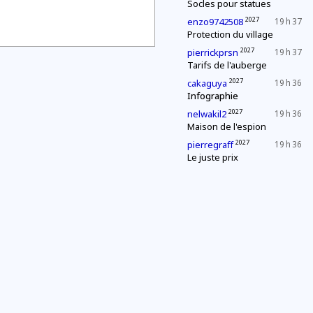
Socles pour statues
2027
enzo9742508
19 h 37
Protection du village
2027
pierrickprsn
19 h 37
Tarifs de l'auberge
2027
cakaguya
19 h 36
Infographie
2027
nelwakil2
19 h 36
Maison de l'espion
2027
pierregraff
19 h 36
Le juste prix