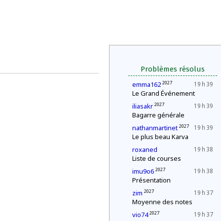
Problèmes résolus
2027
emma162
19 h 39
Le Grand Événement
2027
iliasakr
19 h 39
Bagarre générale
2027
nathanmartinet
19 h 39
Le plus beau Karva
roxaned
19 h 38
Liste de courses
2027
imu9o6
19 h 38
Présentation
2027
zim
19 h 37
Moyenne des notes
2027
vio74
19 h 37