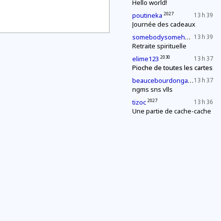
Hello world!
2027
poutineka
13 h 39
Journée des cadeaux
2027
somebodysomehow1
13 h 39
Retraite spirituelle
2030
elime123
13 h 37
Pioche de toutes les cartes
2027
beaucebourdongabriel
13 h 37
ngms sns vlls
2027
tizoc
13 h 36
Une partie de cache-cache