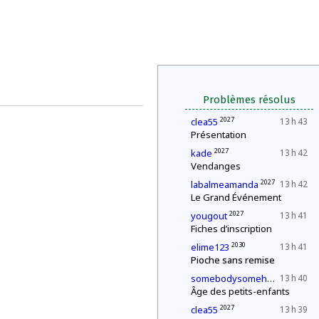
Problèmes résolus
2027
clea55
13 h 43
Présentation
2027
kade
13 h 42
Vendanges
2027
labalmeamanda
13 h 42
Le Grand Événement
2027
yougout
13 h 41
Fiches d’inscription
2030
elime123
13 h 41
Pioche sans remise
2027
somebodysomehow1
13 h 40
Âge des petits-enfants
2027
clea55
13 h 39