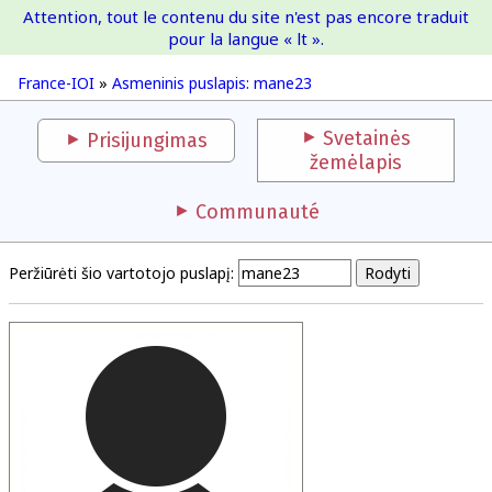
Attention, tout le contenu du site n'est pas encore traduit
France-IOI
pour la langue « lt ».
France-IOI
»
Asmeninis puslapis: mane23
Svetainės
Prisijungimas
žemėlapis
Communauté
Peržiūrėti šio vartotojo puslapį: