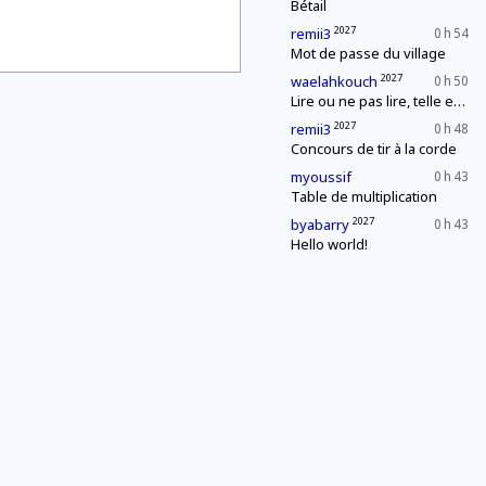
Bétail
2027
remii3
0 h 54
Mot de passe du village
2027
waelahkouch
0 h 50
Lire ou ne pas lire, telle est la question
2027
remii3
0 h 48
Concours de tir à la corde
myoussif
0 h 43
Table de multiplication
2027
byabarry
0 h 43
Hello world!