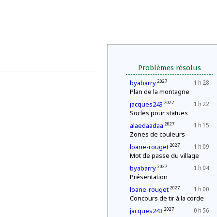
Problèmes résolus
2027
byabarry
1 h 28
Plan de la montagne
2027
jacques243
1 h 22
Socles pour statues
2027
alaedaadaa
1 h 15
Zones de couleurs
2027
loane-rouget
1 h 09
Mot de passe du village
2027
byabarry
1 h 04
Présentation
2027
loane-rouget
1 h 00
Concours de tir à la corde
2027
jacques243
0 h 56