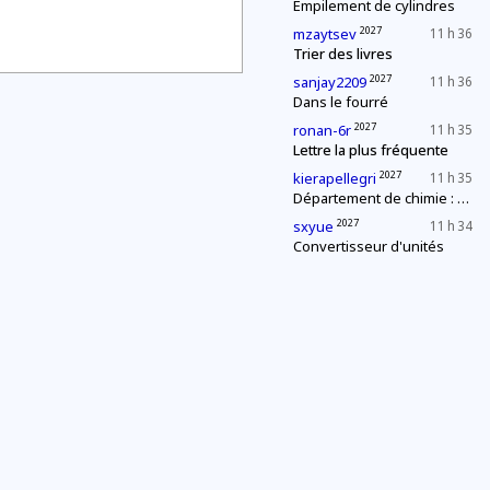
Empilement de cylindres
2027
mzaytsev
11 h 36
Trier des livres
2027
sanjay2209
11 h 36
Dans le fourré
2027
ronan-6r
11 h 35
Lettre la plus fréquente
2027
kierapellegri
11 h 35
Département de chimie : mélange explosif
2027
sxyue
11 h 34
Convertisseur d'unités