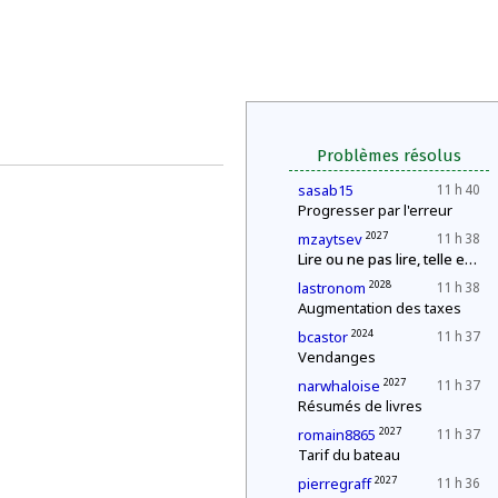
Problèmes résolus
sasab15
11 h 40
Progresser par l'erreur
2027
mzaytsev
11 h 38
Lire ou ne pas lire, telle est (à nouveau) la question
2028
lastronom
11 h 38
Augmentation des taxes
2024
bcastor
11 h 37
Vendanges
2027
narwhaloise
11 h 37
Résumés de livres
2027
romain8865
11 h 37
Tarif du bateau
2027
pierregraff
11 h 36