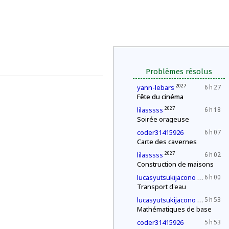
Problèmes résolus
2027
yann-lebars
6 h 27
Fête du cinéma
2027
lilasssss
6 h 18
Soirée orageuse
coder31415926
6 h 07
Carte des cavernes
2027
lilasssss
6 h 02
Construction de maisons
2030
lucasyutsukijacono
6 h 00
Transport d'eau
2030
lucasyutsukijacono
5 h 53
Mathématiques de base
coder31415926
5 h 53