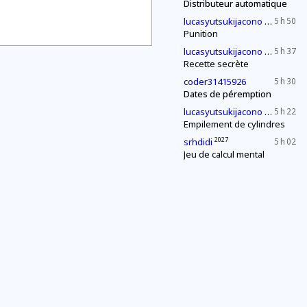
Distributeur automatique
2030
lucasyutsukijacono
5 h 50
Punition
2030
lucasyutsukijacono
5 h 37
Recette secrète
coder31415926
5 h 30
Dates de péremption
2030
lucasyutsukijacono
5 h 22
Empilement de cylindres
2027
srhdidi
5 h 02
Jeu de calcul mental